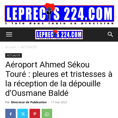
Accueil
ACTUALITE
ACTUALITE
Aéroport Ahmed Sékou
Touré : pleures et tristesses à
la réception de la dépouille
d’Ousmane Baldé
Par
Directeur de Publication
-
17 mai 2023