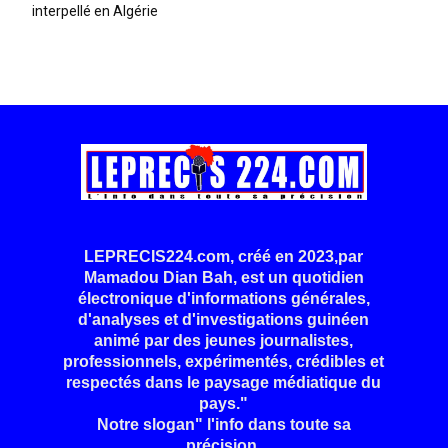
interpellé en Algérie
LEPRECIS224.com, créé en 2023,par
Mamadou Dian Bah, est un quotidien
électronique d'informations générales,
d'analyses et d'investigations guinéen
animé par des jeunes journalistes,
professionnels, expérimentés, crédibles et
respectés dans le paysage médiatique du
pays."
Notre slogan" l'info dans toute sa
précision.