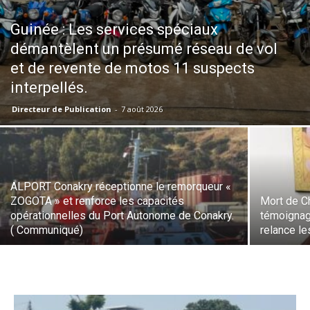
Guinée : Les services spéciaux
démantèlent un présumé réseau de vol
et de revente de motos 11 suspects
interpellés.
Directeur de Publication
-
7 août 2026
ALPORT Conakry réceptionne le remorqueur «
ZOGOTA » et renforce les capacités
Mort de Ch
opérationnelles du Port Autonome de Conakry.
témoignag
( Communiqué)
relance le