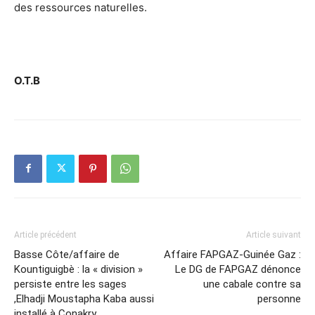
des ressources naturelles.
O.T.B
Article précédent
Article suivant
Basse Côte/affaire de
Affaire FAPGAZ-Guinée Gaz :
Kountiguigbè : la « division »
Le DG de FAPGAZ dénonce
persiste entre les sages
une cabale contre sa
,Elhadji Moustapha Kaba aussi
personne
installé à Conakry