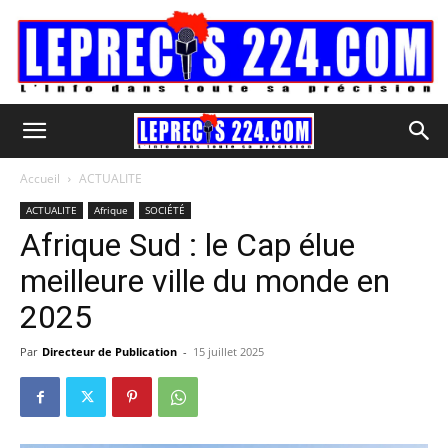
Accueil
ACTUALITE
ACTUALITE
Afrique
SOCIÉTÉ
Afrique Sud : le Cap élue
meilleure ville du monde en
2025
Par
Directeur de Publication
-
15 juillet 2025