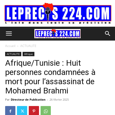
Accueil
ACTUALITE
ACTUALITE
Afrique
Afrique/Tunisie : Huit
personnes condamnées à
mort pour l’assassinat de
Mohamed Brahmi
Par
Directeur de Publication
-
26 février 2025