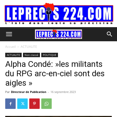
Accueil
ACTUALITE
ACTUALITE
Non classé
POLITIQUE
Alpha Condé: »les militants
du RPG arc-en-ciel sont des
aigles »
Par
Directeur de Publication
-
16 septembre 2023