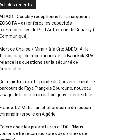
Articles récents
ALPORT Conakry réceptionne le remorqueur «
ZOGOTA » et renforce les capacités
opérationnelles du Port Autonome de Conakry. (
Communiqué)
Mort de Chalisa « Mimi » à la Cité ADDOHA : le
témoignage du réceptionniste du Bangkok SPA
relance les questions sur la sécurité de
l’immeuble
De ministre à porte-parole du Gouvernement : le
parcours de Faya François Bourouno, nouveau
visage de la communication gouvernementale
France. DZ Mafia : un chef présumé du réseau
criminel interpellé en Algérie
Colère chez les prestataires d’EDG : “Nous
voulons être reconnus après des années de