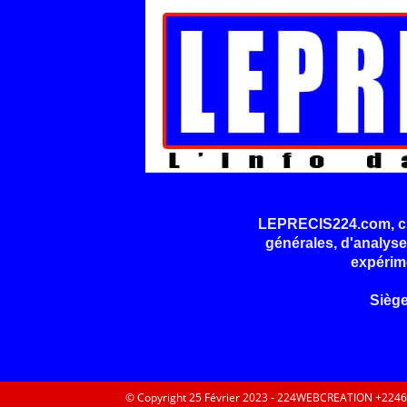
LEPRECIS224.com, cré
générales, d'analyse
expérim
Sièg
© Copyright 25 Février 2023 - 224WEBCREATION +224