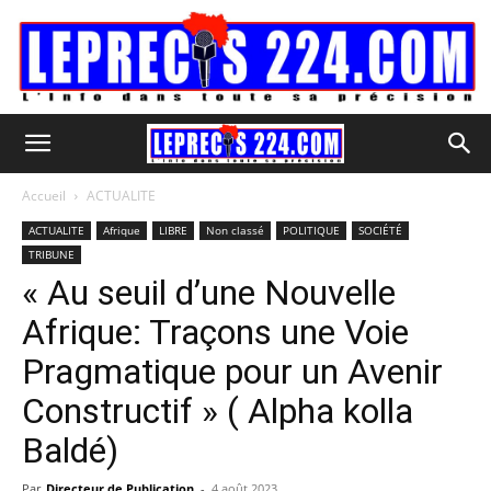
Accueil
ACTUALITE
ACTUALITE
Afrique
LIBRE
Non classé
POLITIQUE
SOCIÉTÉ
TRIBUNE
« Au seuil d’une Nouvelle
Afrique: Traçons une Voie
Pragmatique pour un Avenir
Constructif » ( Alpha kolla
Baldé)
Par
Directeur de Publication
-
4 août 2023