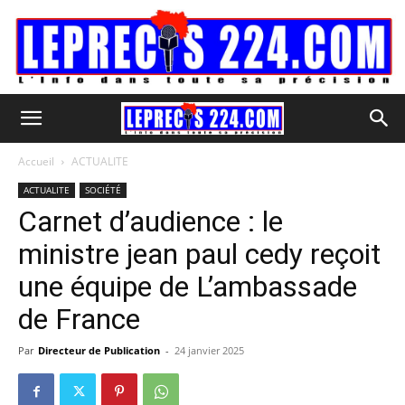
Accueil
ACTUALITE
ACTUALITE
SOCIÉTÉ
Carnet d’audience : le
ministre jean paul cedy reçoit
une équipe de L’ambassade
de France
Par
Directeur de Publication
-
24 janvier 2025