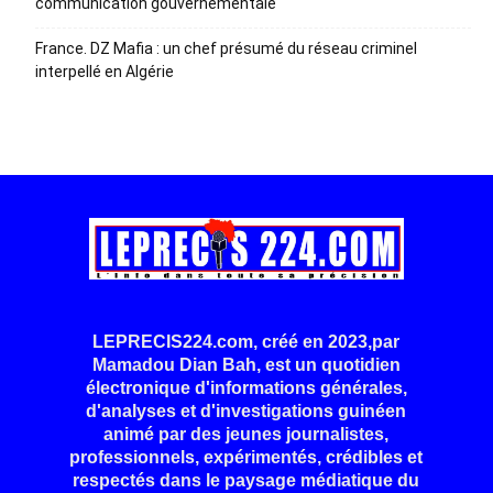
communication gouvernementale
France. DZ Mafia : un chef présumé du réseau criminel
interpellé en Algérie
LEPRECIS224.com, créé en 2023,par
Mamadou Dian Bah, est un quotidien
électronique d'informations générales,
d'analyses et d'investigations guinéen
animé par des jeunes journalistes,
professionnels, expérimentés, crédibles et
respectés dans le paysage médiatique du