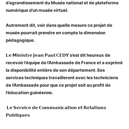
d’agrandissement du Musée national et de plateforme
numérique d’un musée virtuel.
Autrement dit, voir dans quelle mesure ce projet de
musée pourrait prendre en compte la dimension
pédagogique.
𝗟𝗲 𝗠𝗶𝗻𝗶𝘀𝘁𝗿𝗲 𝗝𝗲𝗮𝗻 𝗣𝗮𝘂𝗹 𝗖𝗘𝗗𝗬 s’est dit heureux de
recevoir l’équipe de l’Ambassade de France et a exprimé
la disponibilité entière de son département. Ses
services techniques travailleront avec les techniciens
de l’Ambassade pour que ce projet soit au profit de
l’éducation guinéenne.
𝗟𝗲 𝗦𝗲𝗿𝘃𝗶𝗰𝗲 𝗱𝗲 𝗖𝗼𝗺𝗺𝘂𝗻𝗶𝗰𝗮𝘁𝗶𝗼𝗻 𝗲𝘁 𝗥𝗲𝗹𝗮𝘁𝗶𝗼𝗻𝘀
𝗣𝘂𝗯𝗹𝗶𝗾𝘂𝗲𝘀