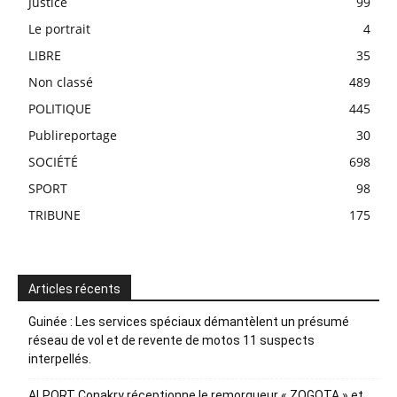
Justice
99
Le portrait
4
LIBRE
35
Non classé
489
POLITIQUE
445
Publireportage
30
SOCIÉTÉ
698
SPORT
98
TRIBUNE
175
Articles récents
Guinée : Les services spéciaux démantèlent un présumé
réseau de vol et de revente de motos 11 suspects
interpellés.
ALPORT Conakry réceptionne le remorqueur « ZOGOTA » et