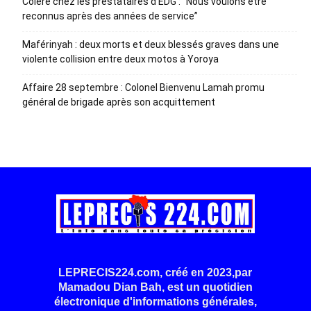
Colère chez les prestataires d’EDG : “Nous voulons être
reconnus après des années de service”
Maférinyah : deux morts et deux blessés graves dans une
violente collision entre deux motos à Yoroya
Affaire 28 septembre : Colonel Bienvenu Lamah promu
général de brigade après son acquittement
LEPRECIS224.com, créé en 2023,par
Mamadou Dian Bah, est un quotidien
électronique d'informations générales,