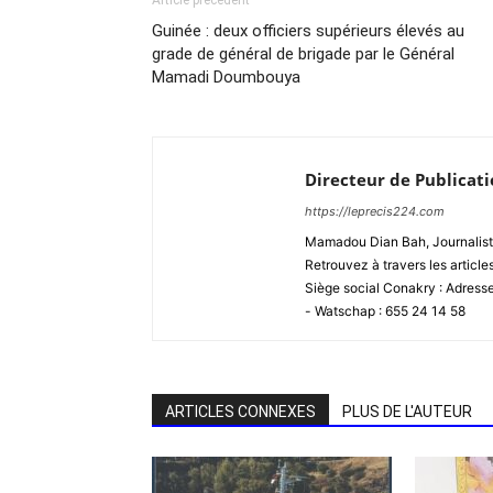
Article précédent
Guinée : deux officiers supérieurs élevés au
grade de général de brigade par le Général
Mamadi Doumbouya
Directeur de Publicat
https://leprecis224.com
Mamadou Dian Bah, Journaliste
Retrouvez à travers les article
Siège social Conakry : Adres
- Watschap : 655 24 14 58
ARTICLES CONNEXES
PLUS DE L'AUTEUR