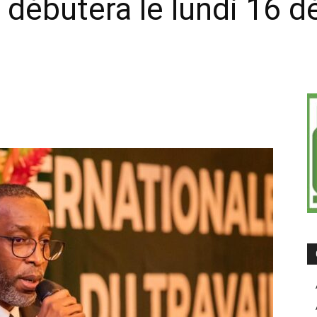
débutera le lundi 16 
on