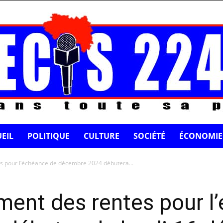
EIL
POLITIQUE
CULTURE
SOCIÉTÉ
ÉCONOMIE
s pour l’échéance de décembre 2024 débutera...
ment des rentes pour l