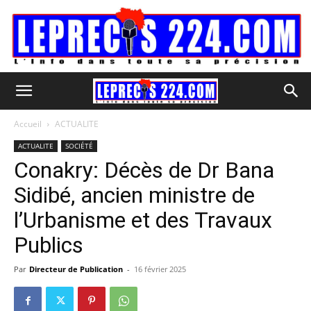
Accueil
ACTUALITE
ACTUALITE
SOCIÉTÉ
Conakry: Décès de Dr Bana
Sidibé, ancien ministre de
l’Urbanisme et des Travaux
Publics
Par
Directeur de Publication
-
16 février 2025