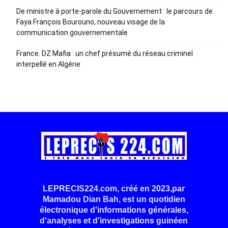
De ministre à porte-parole du Gouvernement : le parcours de
Faya François Bourouno, nouveau visage de la
communication gouvernementale
France. DZ Mafia : un chef présumé du réseau criminel
interpellé en Algérie
LEPRECIS224.com, créé en 2023,par
Mamadou Dian Bah, est un quotidien
électronique d'informations générales,
d'analyses et d'investigations guinéen