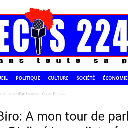
EIL
POLITIQUE
CULTURE
SOCIÉTÉ
ÉCONOMIE
r de parler (Par Boubacar Yacine Diallo...
Biro: A mon tour de parl