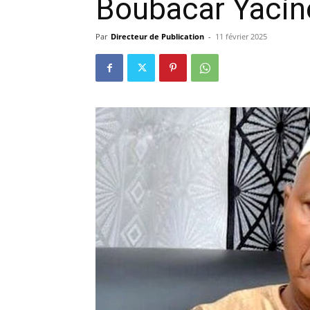
Boubacar Yacine 
précisi
Par
Directeur de Publication
-
11 février 2025