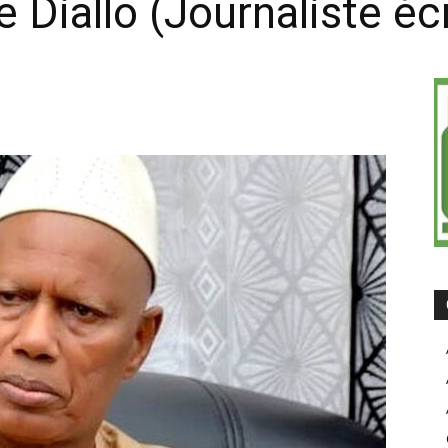
Diallo (Journaliste écr
on