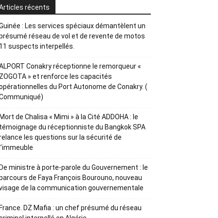
Articles récents
Guinée : Les services spéciaux démantèlent un
présumé réseau de vol et de revente de motos
11 suspects interpellés.
ALPORT Conakry réceptionne le remorqueur «
ZOGOTA » et renforce les capacités
opérationnelles du Port Autonome de Conakry. (
Communiqué)
Mort de Chalisa « Mimi » à la Cité ADDOHA : le
témoignage du réceptionniste du Bangkok SPA
relance les questions sur la sécurité de
l’immeuble
De ministre à porte-parole du Gouvernement : le
parcours de Faya François Bourouno, nouveau
visage de la communication gouvernementale
France. DZ Mafia : un chef présumé du réseau