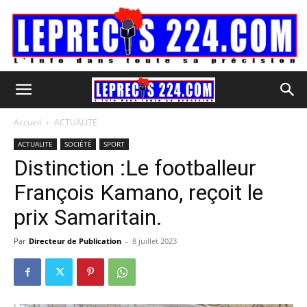
Accueil
ACTUALITE
ACTUALITE
SOCIÉTÉ
SPORT
Distinction :Le footballeur
François Kamano, reçoit le
prix Samaritain.
Par
Directeur de Publication
-
8 juillet 2023