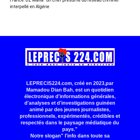
France. DZ Mafia : un chef présumé du réseau criminel
interpellé en Algérie
LEPRECIS224.com, créé en 2023,par
Mamadou Dian Bah, est un quotidien
électronique d'informations générales,
d'analyses et d'investigations guinéen
animé par des jeunes journalistes,
professionnels, expérimentés, crédibles et
respectés dans le paysage médiatique du
pays."
Notre slogan" l'info dans toute sa