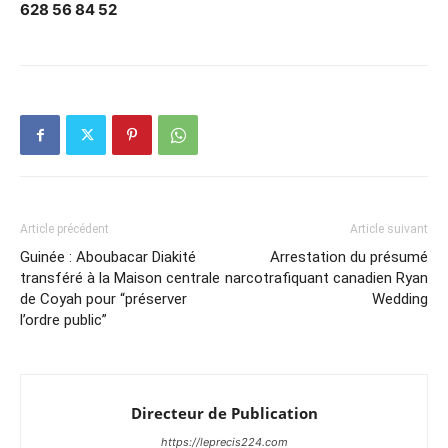
628 56 84 52
Article précédent
Article suivant
Guinée : Aboubacar Diakité
Arrestation du présumé
transféré à la Maison centrale
narcotrafiquant canadien Ryan
de Coyah pour “préserver
Wedding
l’ordre public”
Directeur de Publication
https://leprecis224.com