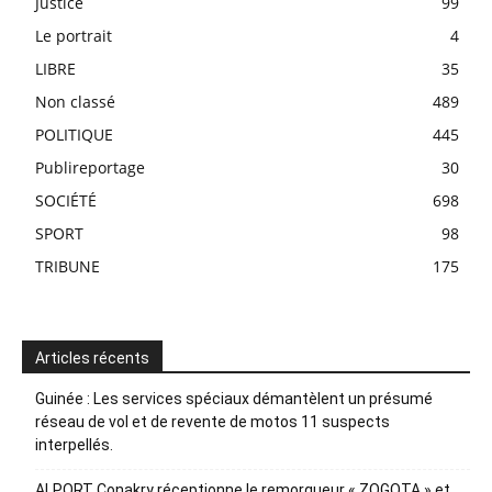
Justice
99
Le portrait
4
LIBRE
35
Non classé
489
POLITIQUE
445
Publireportage
30
SOCIÉTÉ
698
SPORT
98
TRIBUNE
175
Articles récents
Guinée : Les services spéciaux démantèlent un présumé
réseau de vol et de revente de motos 11 suspects
interpellés.
ALPORT Conakry réceptionne le remorqueur « ZOGOTA » et