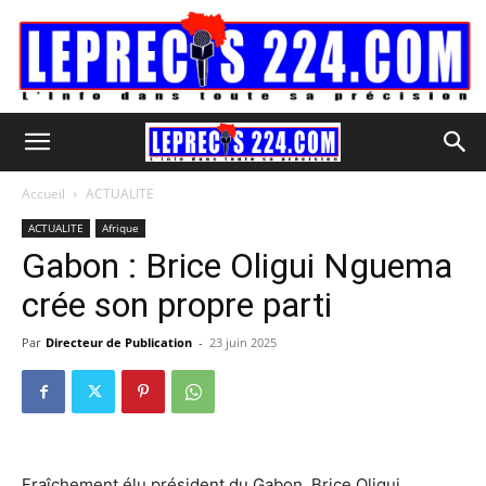
Accueil
ACTUALITE
ACTUALITE
Afrique
Gabon : Brice Oligui Nguema
crée son propre parti
Par
Directeur de Publication
-
23 juin 2025
Fraîchement élu président du Gabon, Brice Oligui