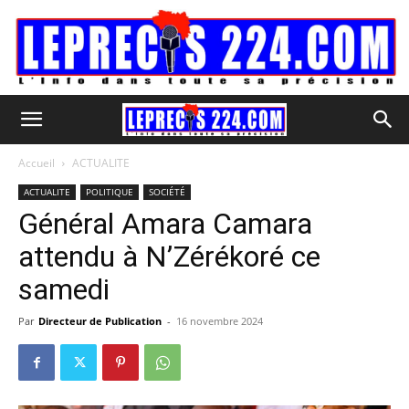
Accueil
ACTUALITE
ACTUALITE
POLITIQUE
SOCIÉTÉ
Général Amara Camara
attendu à N’Zérékoré ce
samedi
Par
Directeur de Publication
-
16 novembre 2024