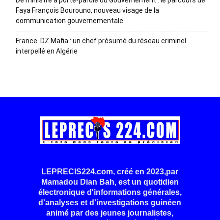
De ministre à porte-parole du Gouvernement : le parcours de
Faya François Bourouno, nouveau visage de la
communication gouvernementale
France. DZ Mafia : un chef présumé du réseau criminel
interpellé en Algérie
LEPRECIS224.com, créé en 2023,par
Mamadou Dian Bah, est un quotidien
électronique d'informations générales,
d'analyses et d'investigations guinéen
animé par des jeunes journalistes,