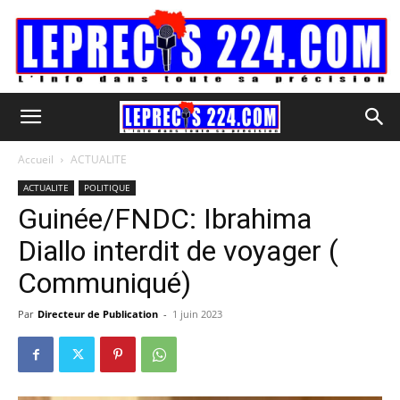
Accueil
ACTUALITE
ACTUALITE
POLITIQUE
Guinée/FNDC: Ibrahima
Diallo interdit de voyager (
Communiqué)
Par
Directeur de Publication
-
1 juin 2023