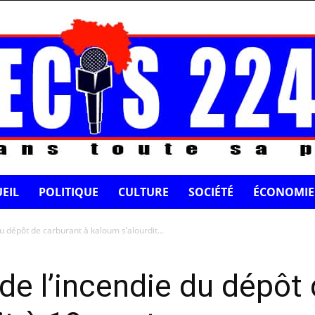
EIL
POLITIQUE
CULTURE
SOCIÉTÉ
ÉCONOMIE
du dépôt de carburant à kaloum s’alourdit...
 de l’incendie du dépôt