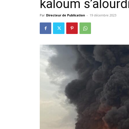
kaloum s’alourd
précisi
Par
Directeur de Publication
-
19 décembre 2023