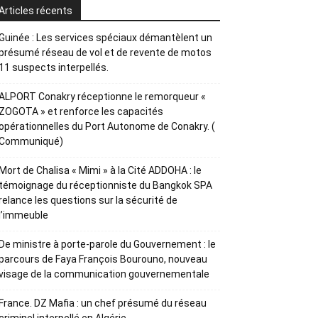
Articles récents
Guinée : Les services spéciaux démantèlent un
présumé réseau de vol et de revente de motos
11 suspects interpellés.
ALPORT Conakry réceptionne le remorqueur «
ZOGOTA » et renforce les capacités
opérationnelles du Port Autonome de Conakry. (
Communiqué)
Mort de Chalisa « Mimi » à la Cité ADDOHA : le
témoignage du réceptionniste du Bangkok SPA
relance les questions sur la sécurité de
l’immeuble
De ministre à porte-parole du Gouvernement : le
parcours de Faya François Bourouno, nouveau
visage de la communication gouvernementale
France. DZ Mafia : un chef présumé du réseau