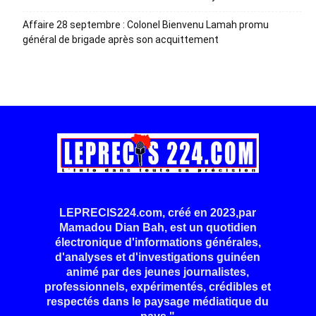
Affaire 28 septembre : Colonel Bienvenu Lamah promu
général de brigade après son acquittement
LEPRECIS224.com, créé en 2023,par
Mamadou Dian Bah, est un quotidien
électronique d'informations générales,
d'analyses et d'investigations guinéen
animé par des jeunes journalistes,
professionnels, expérimentés, crédibles et
respectés dans le paysage médiatique du