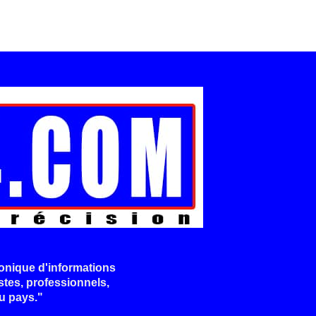
onique d'informations
stes, professionnels,
u pays."