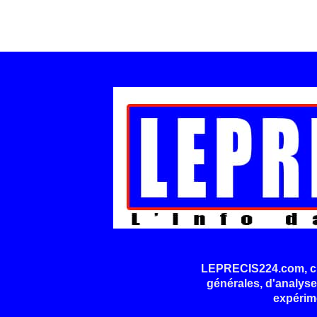
LEPRECIS224.com, cré
générales, d'analyse
expérim