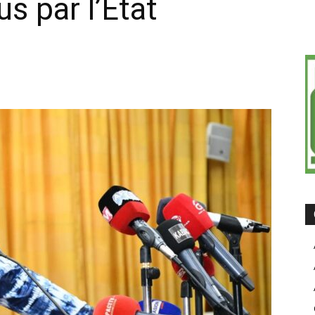
us par l’État
on