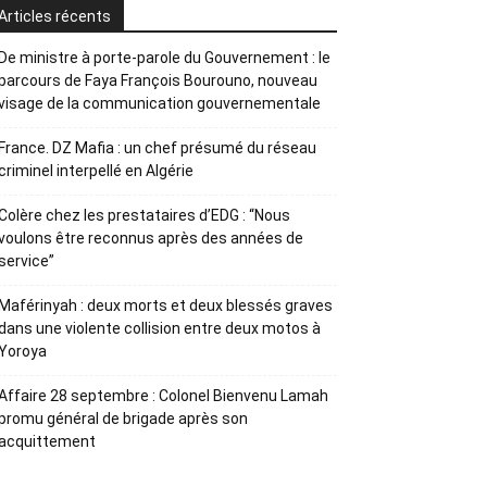
Articles récents
De ministre à porte-parole du Gouvernement : le
parcours de Faya François Bourouno, nouveau
visage de la communication gouvernementale
France. DZ Mafia : un chef présumé du réseau
criminel interpellé en Algérie
Colère chez les prestataires d’EDG : “Nous
voulons être reconnus après des années de
service”
Maférinyah : deux morts et deux blessés graves
dans une violente collision entre deux motos à
Yoroya
Affaire 28 septembre : Colonel Bienvenu Lamah
promu général de brigade après son
acquittement