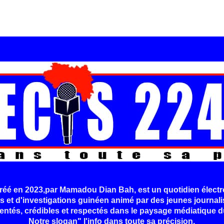
é en 2023,par Mamadou Dian Bah, est un quotidien électr
s et d'investigations guinéen animé par des jeunes journali
entés, crédibles et respectés dans le paysage médiatique d
Notre slogan" l'info dans toute sa précision.