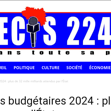
EIL
POLITIQUE
CULTURE
SOCIÉTÉ
ÉCONOMIE
24 : plus de 32 mille milliards attendus par l’État
 budgétaires 2024 : pl