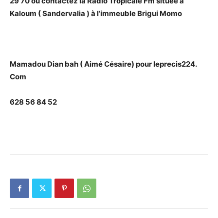
29 70 ou contactez la Radio Tropicale Fm située à
Kaloum ( Sandervalia ) à l’immeuble Brigui Momo
Mamadou Dian bah ( Aimé Césaire) pour leprecis224.
Com
628 56 84 52