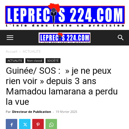
Accueil
ACTUALITE
ACTUALITE
Non classé
SOCIÉTÉ
Guinée/ SOS : » je ne peux
rien voir » depuis 3 ans
Mamadou lamarana a perdu
la vue
Par
Directeur de Publication
-
19 février 2025