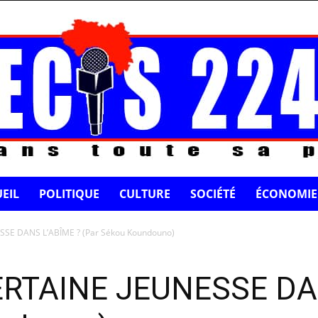
EIL
POLITIQUE
CULTURE
SOCIÉTÉ
ÉCONOMIE
SE DANS L’ABÎME ? (Par Sékou Koundouno)
RTAINE JEUNESSE DAN