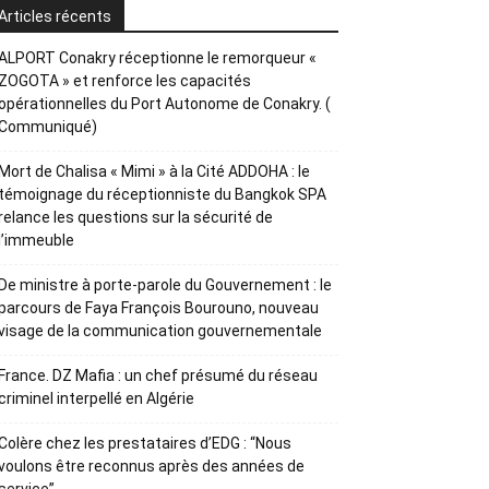
Articles récents
ALPORT Conakry réceptionne le remorqueur «
ZOGOTA » et renforce les capacités
opérationnelles du Port Autonome de Conakry. (
Communiqué)
Mort de Chalisa « Mimi » à la Cité ADDOHA : le
témoignage du réceptionniste du Bangkok SPA
relance les questions sur la sécurité de
l’immeuble
De ministre à porte-parole du Gouvernement : le
parcours de Faya François Bourouno, nouveau
visage de la communication gouvernementale
France. DZ Mafia : un chef présumé du réseau
criminel interpellé en Algérie
Colère chez les prestataires d’EDG : “Nous
voulons être reconnus après des années de