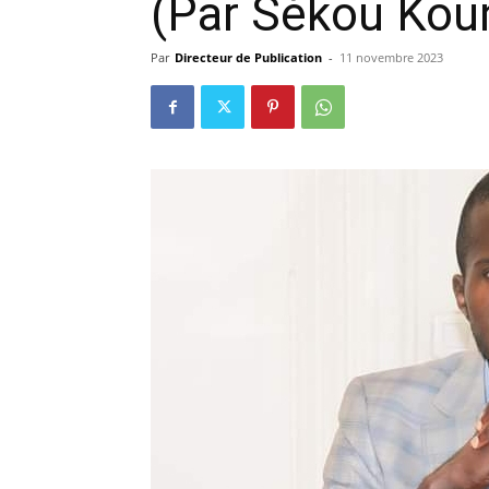
(Par Sékou Kou
précisi
Par
Directeur de Publication
-
11 novembre 2023