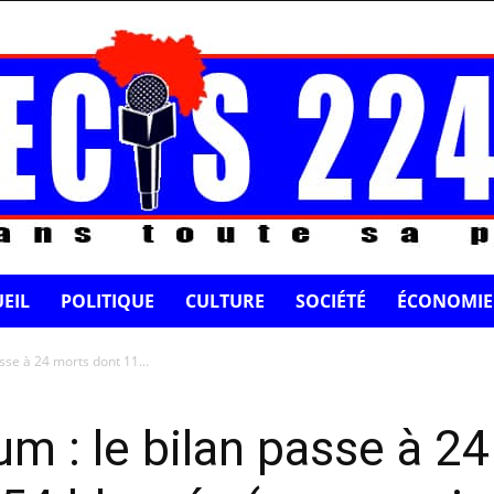
EIL
POLITIQUE
CULTURE
SOCIÉTÉ
ÉCONOMIE
sse à 24 morts dont 11...
um : le bilan passe à 2