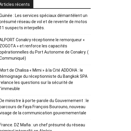
Articles récents
Guinée : Les services spéciaux démantèlent un
présumé réseau de vol et de revente de motos
11 suspects interpellés.
ALPORT Conakry réceptionne le remorqueur «
ZOGOTA » et renforce les capacités
opérationnelles du Port Autonome de Conakry. (
Communiqué)
Mort de Chalisa « Mimi » à la Cité ADDOHA : le
témoignage du réceptionniste du Bangkok SPA
relance les questions sur la sécurité de
l’immeuble
De ministre à porte-parole du Gouvernement : le
parcours de Faya François Bourouno, nouveau
visage de la communication gouvernementale
France. DZ Mafia : un chef présumé du réseau