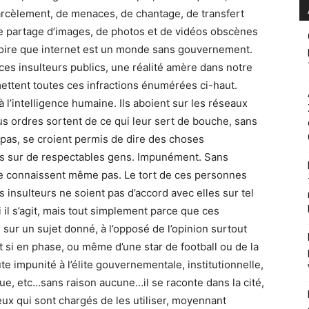
rcèlement, de menaces, de chantage, de transfert
de partage d’images, de photos et de vidéos obscènes
roire que internet est un monde sans gouvernement.
ces insulteurs publics, une réalité amère dans notre
mettent toutes ces infractions énumérées ci-haut.
à l’intelligence humaine. Ils aboient sur les réseaux
ous ordres sortent de ce qui leur sert de bouche, sans
t pas, se croient permis de dire des choses
es sur de respectables gens. Impunément. Sans
s ne connaissent même pas. Le tort de ces personnes
s insulteurs ne soient pas d’accord avec elles sur tel
i il s’agit, mais tout simplement parce que ces
ur un sujet donné, à l’opposé de l’opinion surtout
t si en phase, ou même d’une star de football ou de la
e impunité à l’élite gouvernementale, institutionnelle,
que, etc…sans raison aucune…il se raconte dans la cité,
 ceux qui sont chargés de les utiliser, moyennant