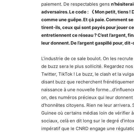
paiement. De respectables gens
n’hésiterai
adversaires. Le code : 《 Mon petit, tiens !
comme une guêpe. Et çà paie. Comment se r
tirent-ils, ceux qui sont payés pour jouer c
entretiennent ce réseau ? C’est l’argent, f
leur donnent. De l’argent gaspillé pour, dit
L’industrie de ce sale boulot. On les recrute
de buzz sera le plus sollicité. Regardez no
Twitter, TikTok ! Le buzz, le clash et la vu
disant buzz que recherchent frénétiquemen
naissance à une nouvelle forme…d’influenceur
on, des numéros précieux qui leur donnent 
d’honnêtes citoyens. Rien ne leur arrivera. S
Guinee où certains médias loin de vérifier à
sociaux, celà en dit long sur le degré d’into
impératif que le CNRD engage une régulatio