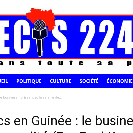
EIL
POLITIQUE
CULTURE
SOCIÉTÉ
ÉCONOMIE
e business florissant et le salaire de...
cs en Guinée : le busine