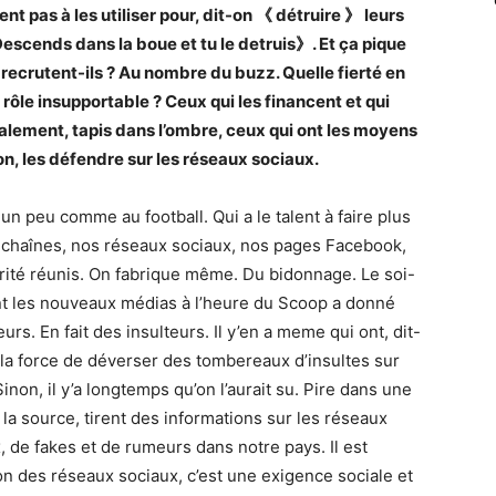
ent pas à les utiliser pour, dit-on 《 détruire 》 leurs
 Descends dans la boue et tu le detruis》. Et ça pique
ecrutent-ils ? Au nombre du buzz. Quelle fierté en
e rôle insupportable ? Ceux qui les financent et qui
inalement, tapis dans l’ombre, ceux qui ont les moyens
-on, les défendre sur les réseaux sociaux.
 un peu comme au football. Qui a le talent à faire plus
s chaînes, nos réseaux sociaux, nos pages Facebook,
lgarité réunis. On fabrique même. Du bidonnage. Le soi-
t les nouveaux médias à l’heure du Scoop a donné
s. En fait des insulteurs. Il y’en a meme qui ont, dit-
la force de déverser des tombereaux d’insultes sur
inon, il y’a longtemps qu’on l’aurait su. Pire dans une
 la source, tirent des informations sur les réseaux
x, de fakes et de rumeurs dans notre pays. Il est
n des réseaux sociaux, c’est une exigence sociale et