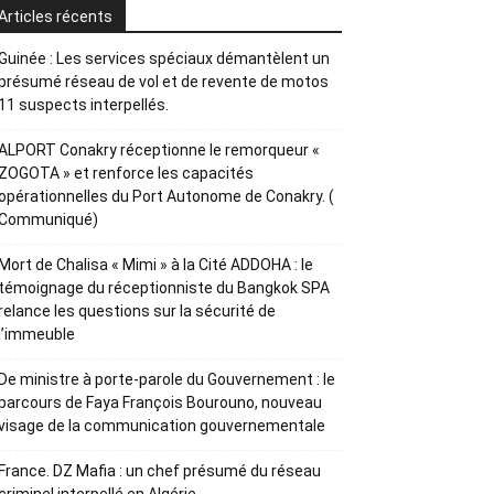
Articles récents
Guinée : Les services spéciaux démantèlent un
présumé réseau de vol et de revente de motos
11 suspects interpellés.
ALPORT Conakry réceptionne le remorqueur «
ZOGOTA » et renforce les capacités
opérationnelles du Port Autonome de Conakry. (
Communiqué)
Mort de Chalisa « Mimi » à la Cité ADDOHA : le
témoignage du réceptionniste du Bangkok SPA
relance les questions sur la sécurité de
l’immeuble
De ministre à porte-parole du Gouvernement : le
parcours de Faya François Bourouno, nouveau
visage de la communication gouvernementale
France. DZ Mafia : un chef présumé du réseau