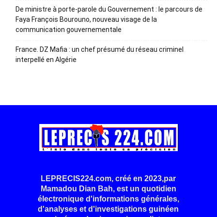
De ministre à porte-parole du Gouvernement : le parcours de
Faya François Bourouno, nouveau visage de la
communication gouvernementale
France. DZ Mafia : un chef présumé du réseau criminel
interpellé en Algérie
LEPRECIS224.com, créé en 2023,par
Mamadou Dian Bah, est un quotidien
électronique d'informations générales,
d'analyses et d'investigations guinéen