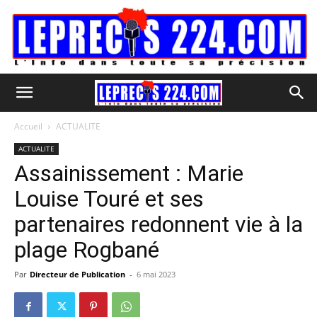
Accueil
ACTUALITE
ACTUALITE
Assainissement : Marie
Louise Touré et ses
partenaires redonnent vie à la
plage Rogbané
Par
Directeur de Publication
-
6 mai 2023