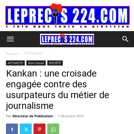
Accueil
ACTUALITE
ACTUALITE
Non classé
SOCIÉTÉ
Kankan : une croisade
engagée contre des
usurpateurs du métier de
journalisme
Par
Directeur de Publication
-
7 décembre 2023