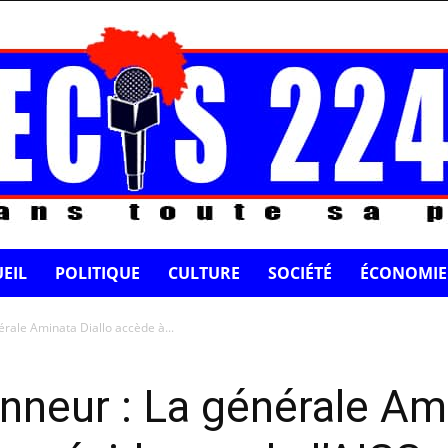
EIL
POLITIQUE
CULTURE
SOCIÉTÉ
ÉCONOMIE
érale Aminata Diallo accède à...
onneur : La générale Am