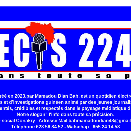
é en 2023,par Mamadou Dian Bah, est un quotidien électr
s et d'investigations guinéen animé par des jeunes journali
entés, crédibles et respectés dans le paysage médiatique d
Notre slogan" l'info dans toute sa précision.
e social Conakry : Adresse Mail bahmamadoudian48@gmail
Téléphone 628 56 84 52 - Watschap : 655 24 14 58