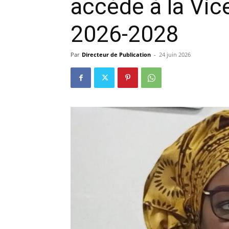
accède à la Vice
précisi
2026-2028
Par
Directeur de Publication
-
24 juin 2026