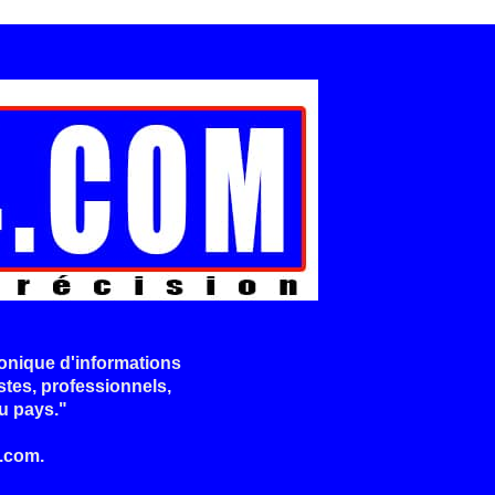
onique d'informations
stes, professionnels,
u pays."
.com.