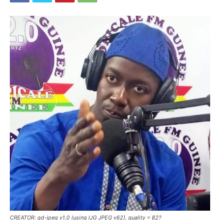
CREATOR: gd-jpeg v1.0 (using IJG JPEG v62), quality = 82?