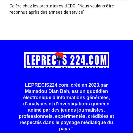
Colère chez les prestataires d’EDG : “Nous voulons être
reconnus après des années de service”
LEPRECIS224.com, créé en 2023,par
Mamadou Dian Bah, est un quotidien
électronique d'informations générales,
d'analyses et d'investigations guinéen
animé par des jeunes journalistes,
professionnels, expérimentés, crédibles et
respectés dans le paysage médiatique du
pays."