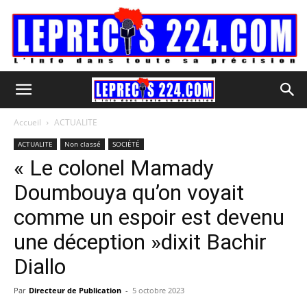
Accueil
ACTUALITE
ACTUALITE
Non classé
SOCIÉTÉ
« Le colonel Mamady
Doumbouya qu’on voyait
comme un espoir est devenu
une déception »dixit Bachir
Diallo
Par
Directeur de Publication
-
5 octobre 2023