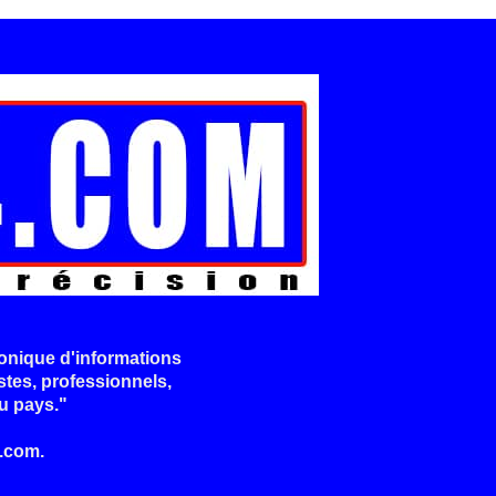
onique d'informations
stes, professionnels,
u pays."
.com.