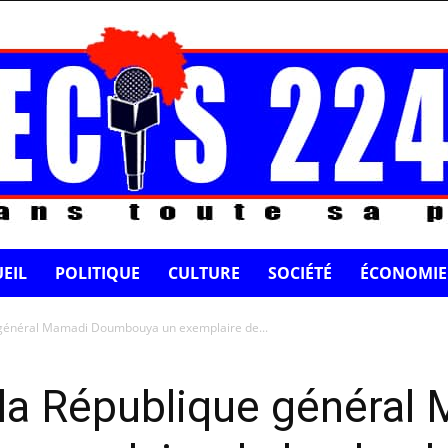
EIL
POLITIQUE
CULTURE
SOCIÉTÉ
ÉCONOMIE
e général Mamadi Doumbouya un exemplaire de...
 la République général