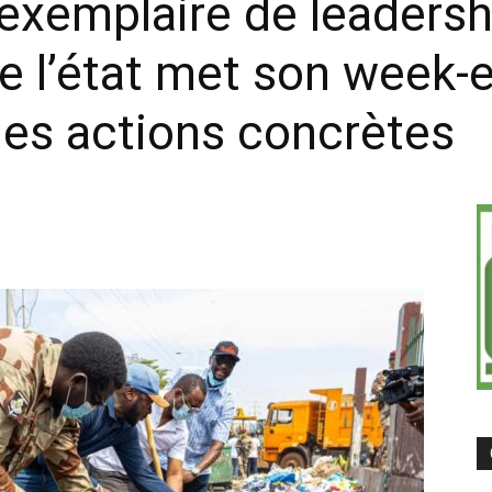
xemplaire de leadershi
on
e l’état met son week-e
des actions concrètes