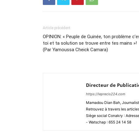
Article précédent
OPINION: « Peuple de Guinée, ton problème c’e
toi et ta solution se trouve entre tes mains »!
(Par Yamoussa Cheick Camara)
Directeur de Publicat
https://leprecis224.com
Mamadou Dian Bah, Journaliste
Retrouvez à travers les article
Siège social Conakry : Adres
- Watschap : 655 24 14 58