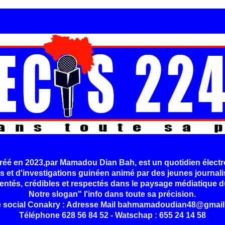
é en 2023,par Mamadou Dian Bah, est un quotidien électr
s et d'investigations guinéen animé par des jeunes journali
entés, crédibles et respectés dans le paysage médiatique d
Notre slogan" l'info dans toute sa précision.
e social Conakry : Adresse Mail bahmamadoudian48@gmail
Téléphone 628 56 84 52 - Watschap : 655 24 14 58