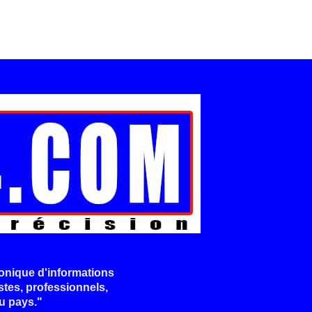
onique d'informations
stes, professionnels,
u pays."