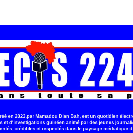
é en 2023,par Mamadou Dian Bah, est un quotidien électr
s et d'investigations guinéen animé par des jeunes journali
entés, crédibles et respectés dans le paysage médiatique d