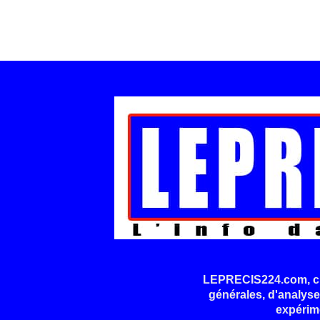
LEPRECIS224.com, cré
générales, d'analyse
expérim