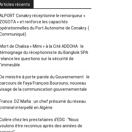
Articles récents
ALPORT Conakry réceptionne le remorqueur «
ZOGOTA » et renforce les capacités
opérationnelles du Port Autonome de Conakry. (
Communiqué)
Mort de Chalisa « Mimi » à la Cité ADDOHA : le
témoignage du réceptionniste du Bangkok SPA
relance les questions sur la sécurité de
l’immeuble
De ministre à porte-parole du Gouvernement : le
parcours de Faya François Bourouno, nouveau
visage de la communication gouvernementale
France. DZ Mafia : un chef présumé du réseau
criminel interpellé en Algérie
Colère chez les prestataires d’EDG : “Nous
voulons être reconnus après des années de