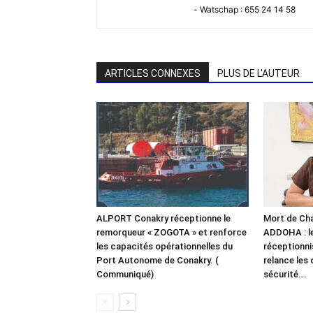
- Watschap : 655 24 14 58
ARTICLES CONNEXES
PLUS DE L'AUTEUR
ALPORT Conakry réceptionne le
Mort de Chal
remorqueur « ZOGOTA » et renforce
ADDOHA : l
les capacités opérationnelles du
réceptionn
Port Autonome de Conakry. (
relance les 
Communiqué)
sécurité...