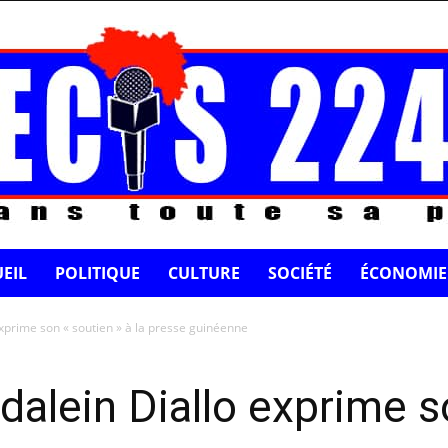
EIL
POLITIQUE
CULTURE
SOCIÉTÉ
ÉCONOMIE
exprime son « soutien » à la presse guinéenne
dalein Diallo exprime s