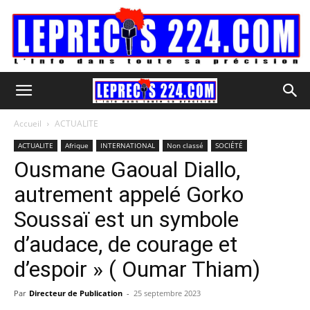
Accueil
ACTUALITE
ACTUALITE
Afrique
INTERNATIONAL
Non classé
SOCIÉTÉ
Ousmane Gaoual Diallo,
autrement appelé Gorko
Soussaï est un symbole
d’audace, de courage et
d’espoir » ( Oumar Thiam)
Par
Directeur de Publication
-
25 septembre 2023