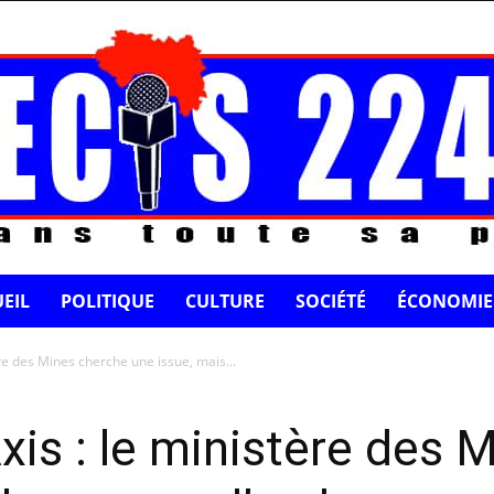
EIL
POLITIQUE
CULTURE
SOCIÉTÉ
ÉCONOMIE
re des Mines cherche une issue, mais...
xis : le ministère des 