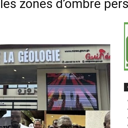
 les zones d’ombre pers
on