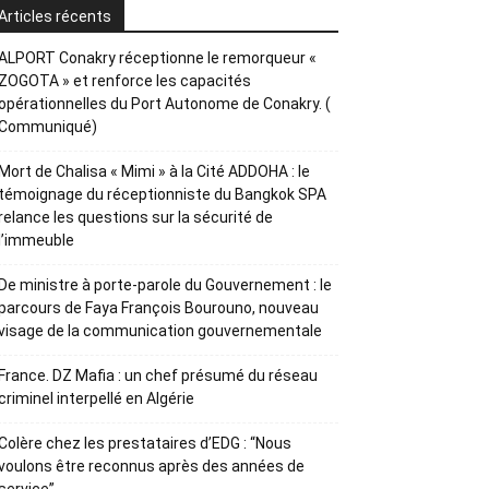
Articles récents
ALPORT Conakry réceptionne le remorqueur «
ZOGOTA » et renforce les capacités
opérationnelles du Port Autonome de Conakry. (
Communiqué)
Mort de Chalisa « Mimi » à la Cité ADDOHA : le
témoignage du réceptionniste du Bangkok SPA
relance les questions sur la sécurité de
l’immeuble
De ministre à porte-parole du Gouvernement : le
parcours de Faya François Bourouno, nouveau
visage de la communication gouvernementale
France. DZ Mafia : un chef présumé du réseau
criminel interpellé en Algérie
Colère chez les prestataires d’EDG : “Nous
voulons être reconnus après des années de