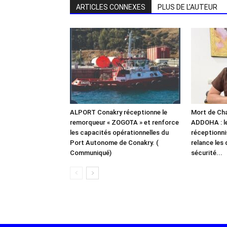
ARTICLES CONNEXES
PLUS DE L'AUTEUR
ALPORT Conakry réceptionne le
Mort de Chal
remorqueur « ZOGOTA » et renforce
ADDOHA : l
les capacités opérationnelles du
réceptionn
Port Autonome de Conakry. (
relance les 
Communiqué)
sécurité...