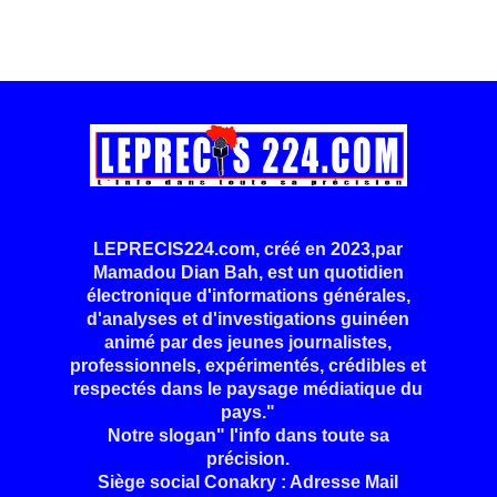
LEPRECIS224.com, créé en 2023,par
Mamadou Dian Bah, est un quotidien
électronique d'informations générales,
d'analyses et d'investigations guinéen
animé par des jeunes journalistes,
professionnels, expérimentés, crédibles et
respectés dans le paysage médiatique du
pays."
Notre slogan" l'info dans toute sa
précision.
Siège social Conakry : Adresse Mail