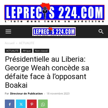
Accueil
ACTUALITE
ACTUALITE
Afrique
Non classé
Présidentielle au Liberia:
George Weah concède sa
défaite face à l’opposant
Boakai
Par
Directeur de Publication
-
18 novembre 2023