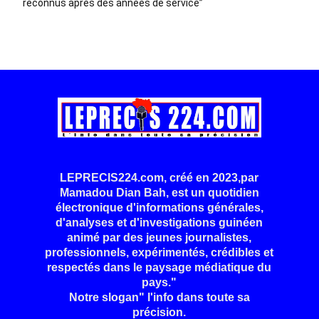
reconnus après des années de service”
LEPRECIS224.com, créé en 2023,par
Mamadou Dian Bah, est un quotidien
électronique d'informations générales,
d'analyses et d'investigations guinéen
animé par des jeunes journalistes,
professionnels, expérimentés, crédibles et
respectés dans le paysage médiatique du
pays."
Notre slogan" l'info dans toute sa
précision.