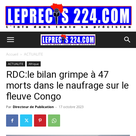
Accueil
ACTUALITE
ACTUALITE
Afrique
RDC:le bilan grimpe à 47
morts dans le naufrage sur le
fleuve Congo
Par
Directeur de Publication
-
17 octobre 2023