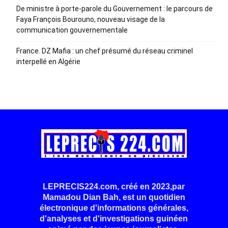
De ministre à porte-parole du Gouvernement : le parcours de
Faya François Bourouno, nouveau visage de la
communication gouvernementale
France. DZ Mafia : un chef présumé du réseau criminel
interpellé en Algérie
LEPRECIS224.com, créé en 2023,par
Mamadou Dian Bah, est un quotidien
électronique d'informations générales,
d'analyses et d'investigations guinéen