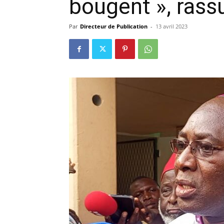
bougent », rassu
précisi
Par
Directeur de Publication
-
13 avril 2023