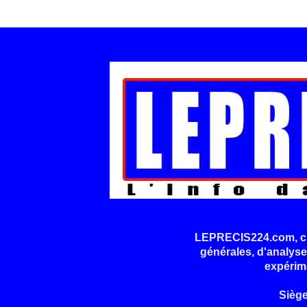
LEPRECIS224.com, cré
générales, d'analyse
expérim
Sièg