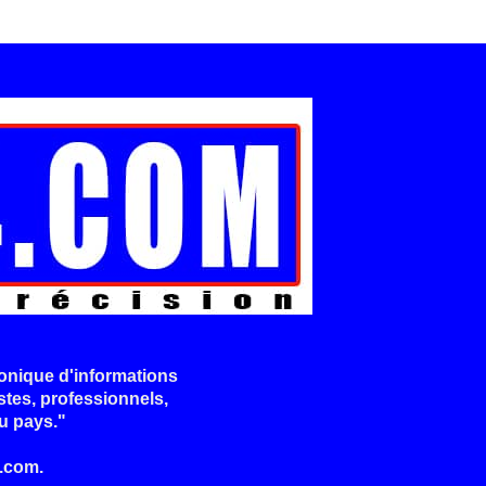
onique d'informations
stes, professionnels,
u pays."
.com.