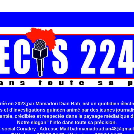
é en 2023,par Mamadou Dian Bah, est un quotidien électr
s et d'investigations guinéen animé par des jeunes journali
entés, crédibles et respectés dans le paysage médiatique d
Notre slogan" l'info dans toute sa précision.
e social Conakry : Adresse Mail bahmamadoudian48@gmail