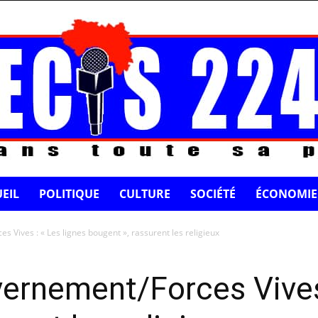
EIL
POLITIQUE
CULTURE
SOCIÉTÉ
ÉCONOMIE
Vives : « Les lignes bougent », rassurent les religieux
ernement/Forces Vives 