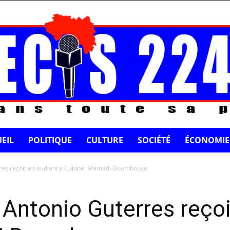
EIL
POLITIQUE
CULTURE
SOCIÉTÉ
ÉCONOMIE
rres reçoit en audience Colonel Mamadi Doumbouya
 Antonio Guterres reço