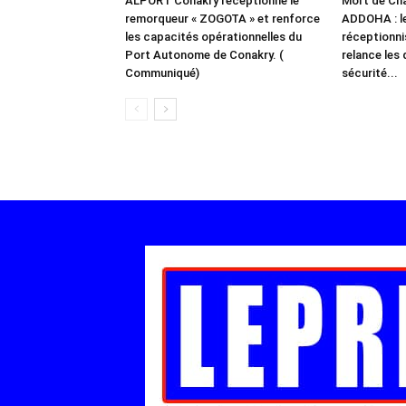
ALPORT Conakry réceptionne le
Mort de Chal
remorqueur « ZOGOTA » et renforce
ADDOHA : l
les capacités opérationnelles du
réceptionn
Port Autonome de Conakry. (
relance les 
Communiqué)
sécurité...