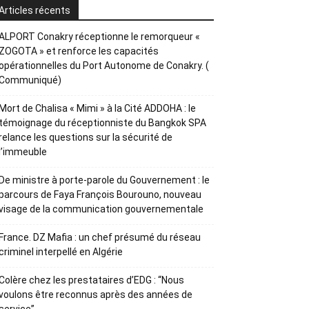
Articles récents
ALPORT Conakry réceptionne le remorqueur «
ZOGOTA » et renforce les capacités
opérationnelles du Port Autonome de Conakry. (
Communiqué)
Mort de Chalisa « Mimi » à la Cité ADDOHA : le
témoignage du réceptionniste du Bangkok SPA
relance les questions sur la sécurité de
l’immeuble
De ministre à porte-parole du Gouvernement : le
parcours de Faya François Bourouno, nouveau
visage de la communication gouvernementale
France. DZ Mafia : un chef présumé du réseau
criminel interpellé en Algérie
Colère chez les prestataires d’EDG : “Nous
voulons être reconnus après des années de