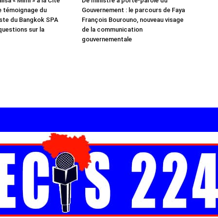
isa « Mimi » à la Cité
De ministre à porte-parole du
e témoignage du
Gouvernement : le parcours de Faya
iste du Bangkok SPA
François Bourouno, nouveau visage
questions sur la
de la communication
gouvernementale