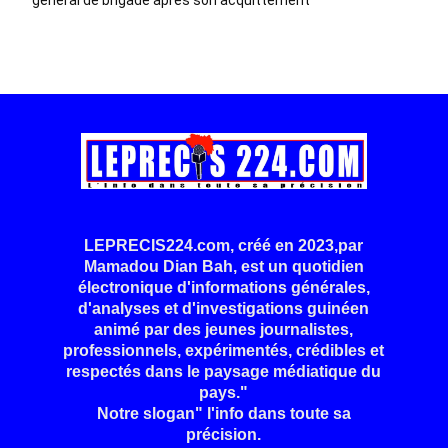
LEPRECIS224.com, créé en 2023,par
Mamadou Dian Bah, est un quotidien
électronique d'informations générales,
d'analyses et d'investigations guinéen
animé par des jeunes journalistes,
professionnels, expérimentés, crédibles et
respectés dans le paysage médiatique du
pays."
Notre slogan" l'info dans toute sa
précision.