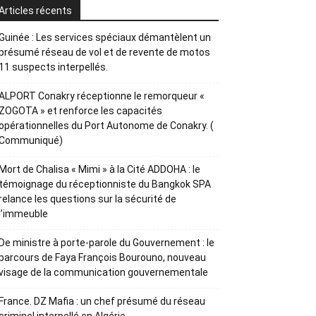
Articles récents
Guinée : Les services spéciaux démantèlent un
présumé réseau de vol et de revente de motos
11 suspects interpellés.
ALPORT Conakry réceptionne le remorqueur «
ZOGOTA » et renforce les capacités
opérationnelles du Port Autonome de Conakry. (
Communiqué)
Mort de Chalisa « Mimi » à la Cité ADDOHA : le
témoignage du réceptionniste du Bangkok SPA
relance les questions sur la sécurité de
l’immeuble
De ministre à porte-parole du Gouvernement : le
parcours de Faya François Bourouno, nouveau
visage de la communication gouvernementale
France. DZ Mafia : un chef présumé du réseau