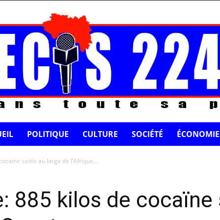
EIL
POLITIQUE
CULTURE
SOCIÉTÉ
ÉCONOMIE
ocaïne saisis au large de l’Afrique...
: 885 kilos de cocaïne 