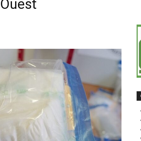
l’Ouest
on