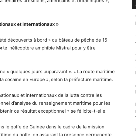
rtenaires brésiliens, américains et britanniques »,
tionaux et internationaux »
été découverts à bord » du bâteau de pêche de 15
orte-hélicoptère amphibie Mistral pour y être
tine « quelques jours auparavant ». « La route maritime
la cocaïne en Europe », selon la préfecture maritime.
ationaux et internationaux de la lutte contre les
tionnel d’analyse du renseignement maritime pour les
tenir ce résultat exceptionnel » se félicite-t-elle.
ns le golfe de Guinée dans le cadre de la mission
ritime du golfe, en assurant la présence permanente