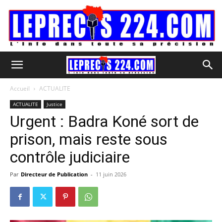
Accueil
ACTUALITE
ACTUALITE
Justice
Urgent : Badra Koné sort de
prison, mais reste sous
contrôle judiciaire
Par
Directeur de Publication
-
11 juin 2026