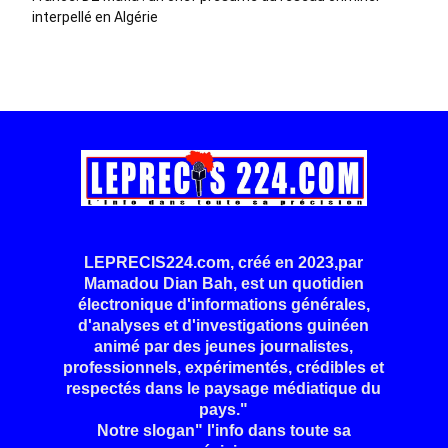
interpellé en Algérie
LEPRECIS224.com, créé en 2023,par
Mamadou Dian Bah, est un quotidien
électronique d'informations générales,
d'analyses et d'investigations guinéen
animé par des jeunes journalistes,
professionnels, expérimentés, crédibles et
respectés dans le paysage médiatique du
pays."
Notre slogan" l'info dans toute sa