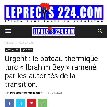
Accueil
ACTUALITE
ACTUALITE
SOCIÉTÉ
Urgent : le bateau thermique
turc « Ibrahim Bey » ramené
par les autorités de la
transition.
Par
Directeur de Publication
-
13 mars 2025