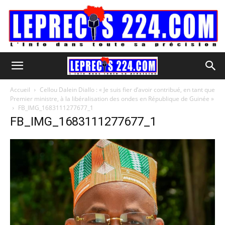
Accueil
Cellou Dalein Diallo : « Je suis fier d’avoir contribué, en tant que
Premier ministre, à la libéralisation des ondes en République de Guinée »
FB_IMG_1683111277677_1
FB_IMG_1683111277677_1