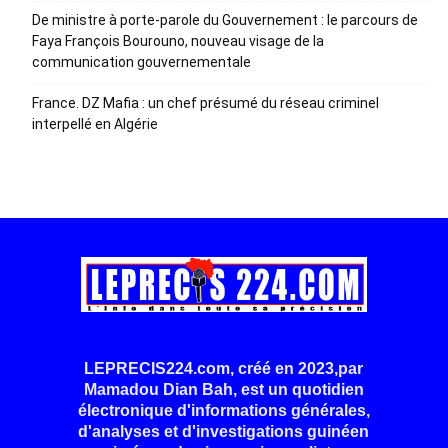
De ministre à porte-parole du Gouvernement : le parcours de
Faya François Bourouno, nouveau visage de la
communication gouvernementale
France. DZ Mafia : un chef présumé du réseau criminel
interpellé en Algérie
LEPRECIS224.com, créé en 2023,par
Mamadou Dian Bah, est un quotidien
électronique d'informations générales,
d'analyses et d'investigations guinéen