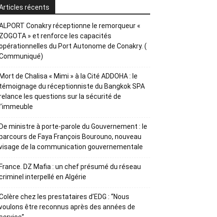
Articles récents
ALPORT Conakry réceptionne le remorqueur «
ZOGOTA » et renforce les capacités
opérationnelles du Port Autonome de Conakry. (
Communiqué)
Mort de Chalisa « Mimi » à la Cité ADDOHA : le
témoignage du réceptionniste du Bangkok SPA
relance les questions sur la sécurité de
l’immeuble
De ministre à porte-parole du Gouvernement : le
parcours de Faya François Bourouno, nouveau
visage de la communication gouvernementale
France. DZ Mafia : un chef présumé du réseau
criminel interpellé en Algérie
Colère chez les prestataires d’EDG : “Nous
voulons être reconnus après des années de